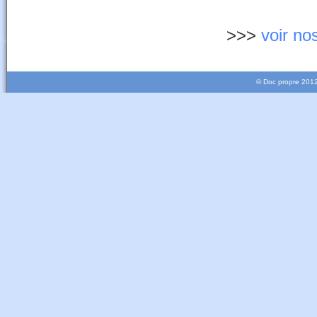
>>>
voir no
© Doc propre 2012 