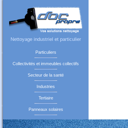
Nettoyage industriel et particulier
Particuliers
Collectivités et immeubles collectifs
Secteur de la santé
Industries
Tertiaire
Panneaux solaires