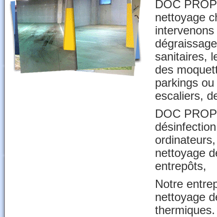
DOC PROPRE 
nettoyage ch
intervenons
dégraissage 
sanitaires, 
des moquett
parkings ou
escaliers, d
DOC PROPRE 
désinfection
ordinateurs,
nettoyage de
entrepôts,
Notre entre
nettoyage d
thermiques.